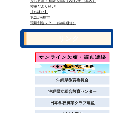
令和８年度 体験入学のお知らせ （案内）
校長だより第5号
【お詫び】
第2回南農市
環境創造レター（学科通信）
リンク
沖縄県教育委員会
沖縄県立総合教育センター
日本学校農業クラブ連盟