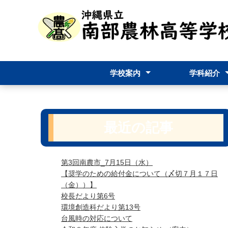
学校案内
学科紹介
校長挨拶
学校要覧
教育課程
学校評価
学校評評議員
学校パンフレッ
食料生産科
生物資源科
食品加工科
環境創造科
生活デザイン
最近の記事
第3回南農市_7月15日（水）
【奨学のための給付金について（〆切７月１７日
（金））】
校長だより第6号
環境創造科だより第13号
台風時の対応について