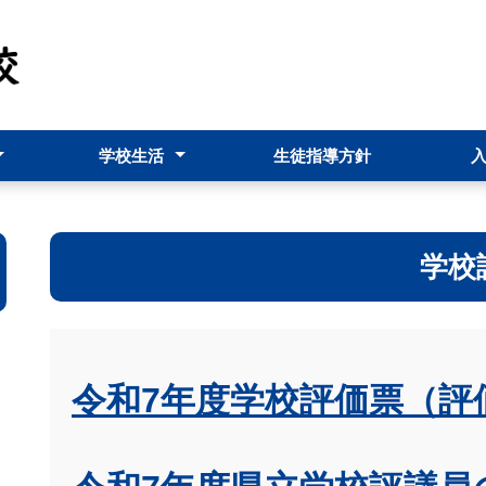
学校生活
生徒指導方針
ト（pdf）
科
校長だより
南農市
行事予定表
学校行事
学校
令和7年度学校評価票（評価