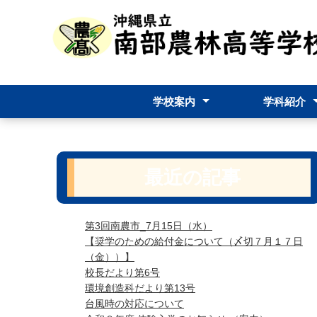
学校案内
学科紹介
校長挨拶
学校要覧
教育課程
学校評価
学校評評議員
学校パンフレッ
食料生産科
生物資源科
食品加工科
環境創造科
生活デザイン
最近の記事
第3回南農市_7月15日（水）
【奨学のための給付金について（〆切７月１７日
（金））】
校長だより第6号
環境創造科だより第13号
台風時の対応について