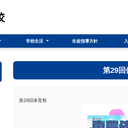
学校生活
生徒指導方針
ト（pdf）
科
校長だより
南農市
行事予定表
学校行事
第29
第29回体育祭