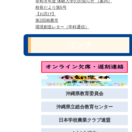
令和８年度 体験入学のお知らせ （案内）
校長だより第5号
【お詫び】
第2回南農市
環境創造レター（学科通信）
リンク
沖縄県教育委員会
沖縄県立総合教育センター
日本学校農業クラブ連盟