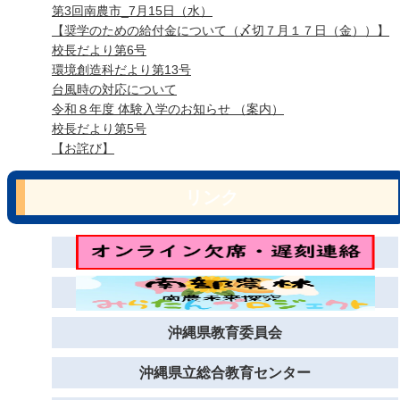
第3回南農市_7月15日（水）
【奨学のための給付金について（〆切７月１７日（金））】
校長だより第6号
環境創造科だより第13号
台風時の対応について
令和８年度 体験入学のお知らせ （案内）
校長だより第5号
【お詫び】
リンク
沖縄県教育委員会
沖縄県立総合教育センター