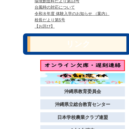
環境創造科だより第13号
台風時の対応について
令和８年度 体験入学のお知らせ （案内）
校長だより第5号
【お詫び】
リンク
沖縄県教育委員会
沖縄県立総合教育センター
日本学校農業クラブ連盟