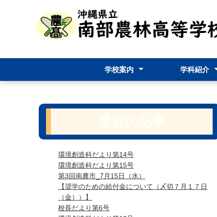
学校案内
学科紹介
校長挨拶
学校要覧
教育課程
学校評価
学校評評議員
学校パンフレッ
食料生産科
生物資源科
食品加工科
環境創造科
生活デザイン
最近の記事
環境創造科だより第14号
環境創造科だより第15号
第3回南農市_7月15日（水）
【奨学のための給付金について（〆切７月１７日
（金））】
校長だより第6号