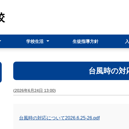
学校生活
生徒指導方針
ト（pdf）
科
校長だより
南農市
行事予定表
学校行事
台風時の対
(
2026年6月24日 13:00
)
台風時の対応について2026.6.25-26.pdf