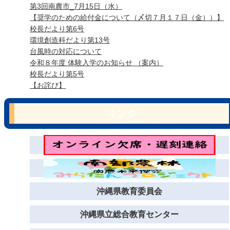
第3回南農市_7月15日（水）
【奨学のための給付金について（〆切７月１７日（金））】
校長だより第6号
環境創造科だより第13号
台風時の対応について
令和８年度 体験入学のお知らせ （案内）
校長だより第5号
【お詫び】
リンク
沖縄県教育委員会
沖縄県立総合教育センター