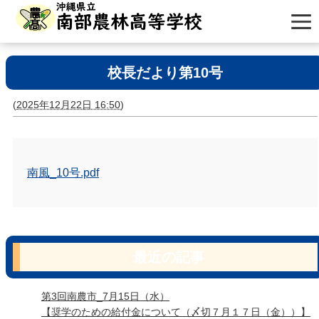
校長だより第10号
(
2025年12月22日 16:50
)
南風_10号.pdf
最近の記事
第3回南農市_7月15日（水）
【奨学のための給付金について（〆切７月１７日（金））】