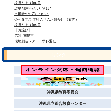
校長だより第6号
環境創造科だより第13号
台風時の対応について
令和８年度 体験入学のお知らせ （案内）
校長だより第5号
【お詫び】
第2回南農市
環境創造レター（学科通信）
リンク
沖縄県教育委員会
沖縄県立総合教育センター