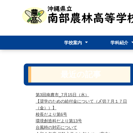
学校案内
学科紹介
校長挨拶
学校要覧
教育課程
学校評価
学校評評議員
学校パンフレッ
食料生産科
生物資源科
食品加工科
環境創造科
生活デザイン
最近の記事
第3回南農市_7月15日（水）
【奨学のための給付金について（〆切７月１７日
（金））】
校長だより第6号
環境創造科だより第13号
台風時の対応について