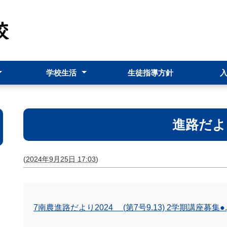
学校生活
生徒指導方針
ト（pdf）
科
校長だより
南農市
行事予定表
学校行事
進路だよ
(
2024年9月25日 17:03
)
7南農進路だより2024 (第7号9.13) 2学期講座募集●.p