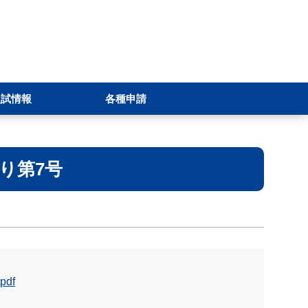
入試情報
各種申請
り第7号
df