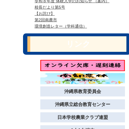
令和８年度 体験入学のお知らせ （案内）
校長だより第5号
【お詫び】
第2回南農市
環境創造レター（学科通信）
リンク
沖縄県教育委員会
沖縄県立総合教育センター
日本学校農業クラブ連盟