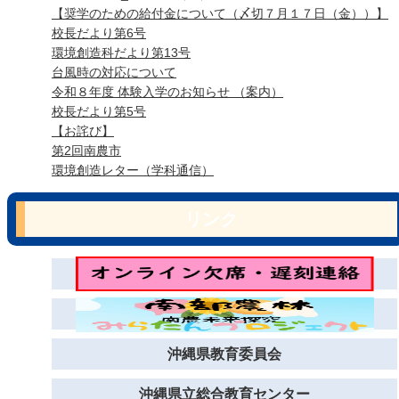
【奨学のための給付金について（〆切７月１７日（金））】
校長だより第6号
環境創造科だより第13号
台風時の対応について
令和８年度 体験入学のお知らせ （案内）
校長だより第5号
【お詫び】
第2回南農市
環境創造レター（学科通信）
リンク
沖縄県教育委員会
沖縄県立総合教育センター