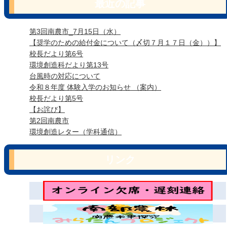
最近の記事
第3回南農市_7月15日（水）
【奨学のための給付金について（〆切７月１７日（金））】
校長だより第6号
環境創造科だより第13号
台風時の対応について
令和８年度 体験入学のお知らせ （案内）
校長だより第5号
【お詫び】
第2回南農市
環境創造レター（学科通信）
リンク